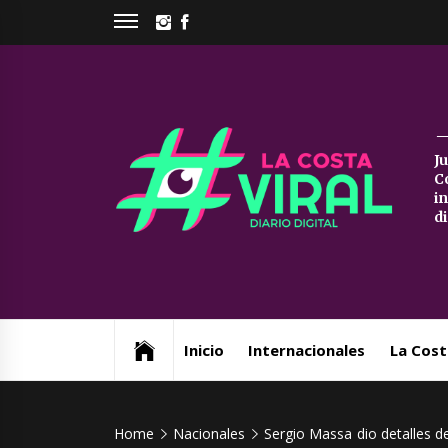
Skip
INSTAGRAM
FACEBOOK
to
content
La
J
C
Co
i
d
Vi
Web de noticias del Partido de La Costa
Inicio
Internacionales
La Cost
Home
Nacionales
Sergio Massa dio detalles d