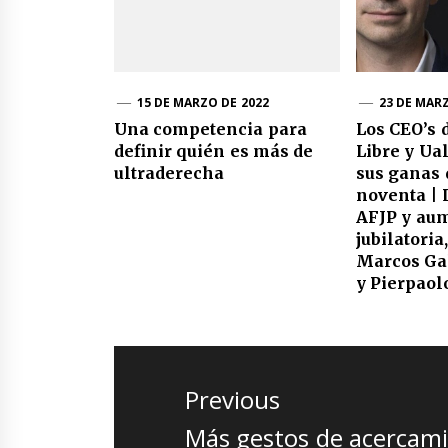
15 DE MARZO DE 2022
23 DE MAR
Una competencia para
Los CEO’s
definir quién es más de
Libre y Ua
ultraderecha
sus ganas 
noventa | 
AFJP y aum
jubilatoria
Marcos Ga
y Pierpaol
Navegación
de
Previous
entradas
Previous
Más gestos de acercam