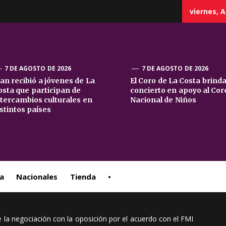
viernes, A
7 DE AGOSTO DE 2026
7 DE AGOSTO DE 2026
uan recibió a jóvenes de La
El Coro de La Costa brind
osta que participan de
concierto en apoyo al Cor
sta
ntercambios culturales en
Nacional de Niños
istintos países
ral
a
Nacionales
Tienda
•
e la negociación con la oposición por el acuerdo con el FMI