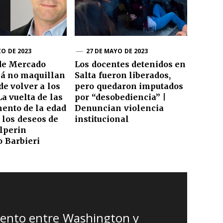
ZO DE 2023
27 DE MAYO DE 2023
 de Mercado
Los docentes detenidos en
lá no maquillan
Salta fueron liberados,
de volver a los
pero quedaron imputados
La vuelta de las
por “desobediencia” |
ento de la edad
Denuncian violencia
, los deseos de
institucional
lperin
o Barbieri
iento entre Washington y