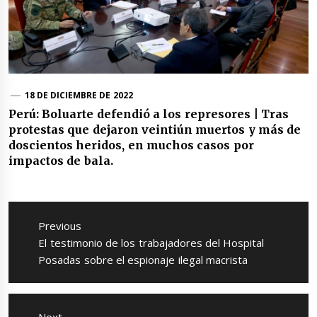
18 DE DICIEMBRE DE 2022
Perú: Boluarte defendió a los represores | Tras
protestas que dejaron veintiún muertos y más de
doscientos heridos, en muchos casos por
impactos de bala.
Navegación
de
Previous
entradas
Previous
El testimonio de los trabajadores del Hospital
post:
Posadas sobre el espionaje ilegal macrista