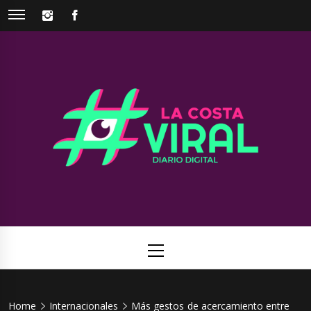
Skip
INSTAGRAM
FACEBOOK
to
content
La Costa
Web de noticias del Partido de La Costa
Viral
Primary
Menu
Home
Internacionales
Más gestos de acercamiento entre