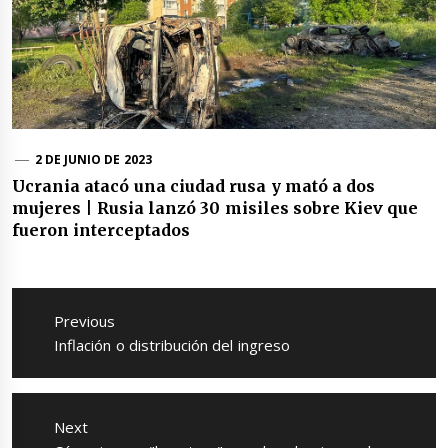
2 DE JUNIO DE 2023
Ucrania atacó una ciudad rusa y mató a dos
mujeres | Rusia lanzó 30 misiles sobre Kiev que
fueron interceptados
Navegación
de
Previous
entradas
Previous
Inflación o distribución del ingreso
post:
Next