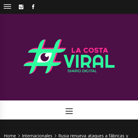
Skip
INSTAGRAM
FACEBOOK
to
content
La Costa
Web de noticias del Partido de La Costa
Viral
Primary
Menu
Home
Internacionales
Rusia renueva ataques a fábricas y