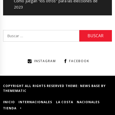
Next
Cómo juegan "los otros" para las elecciones de
post:
2023
Buscar:
INSTAGRAM
FACEBOOK
COPYRIGHT ALL RIGHTS RESERVED THEME:
NEWS BASE
BY
THEMEMATIC
INICIO
INTERNACIONALES
LA COSTA
NACIONALES
TIENDA
•