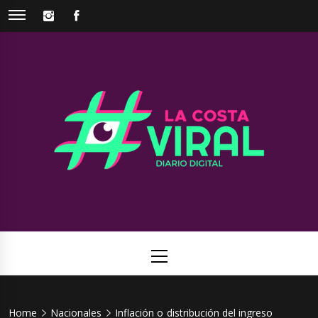
Skip
INSTAGRAM
FACEBOOK
to
content
La Costa
Web de noticias del Partido de La Costa
Viral
Primary
Menu
Home
Nacionales
Inflación o distribución del ingreso