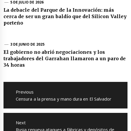
5 DE JULIO DE 2026
La debacle del Parque de la Innovación: más
cerca de ser un gran baldío que del Silicon Valley
porteño
3 DE JUNIO DE 2025
El gobierno no abrió negociaciones y los
trabajadores del Garrahan llamaron a un paro de
34 horas
Navegación
de
Previous
entradas
Previous
Censura a la prensa y mano dura en El Salvador
post:
Next
Next
Rusia renueva ataques a fábricas y depósitos de