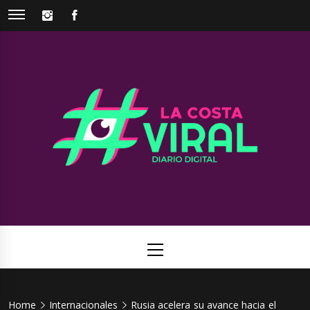
Skip
INSTAGRAM
FACEBOOK
to
content
La Costa
Web de noticias del Partido de La Costa
Viral
Primary
Menu
Home
Internacionales
Rusia acelera su avance hacia el