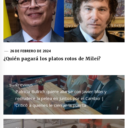
26 DE FEBRERO DE 2024
¿Quién pagará los platos rotos de Milei?
Navegación
de
Previous
entradas
Previous
Patricia Bullrich quiere aliarse con Javier Milei y
post:
recrudece la pelea en Juntos por el Cambio |
Criticó a quienes le cierran la puerta