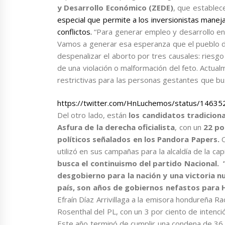
y Desarrollo Económico (ZEDE)
, que estable
especial que permite a los inversionistas manejar
conflictos.
“Para generar empleo y desarrollo en
Vamos a generar esa esperanza que el pueblo d
despenalizar el aborto por tres causales: riesg
de una violación o malformación del feto. Actua
restrictivas para las personas gestantes que bu
https://twitter.com/HnLuchemos/status/146
Del otro lado, están
los candidatos tradicion
Asfura de la derecha oficialista
, con un
22 po
políticos señalados en los Pandora Papers.
C
utilizó en sus campañas para la alcaldía de la capi
busca el continuismo del partido Nacional.
“
desgobierno para la nación y una victoria 
país, son años de gobiernos nefastos para
Efraín Díaz Arrivillaga a la emisora hondureña Ra
Rosenthal del PL, con un 3 por ciento de intenc
Este año terminó de cumplir una condena de 36