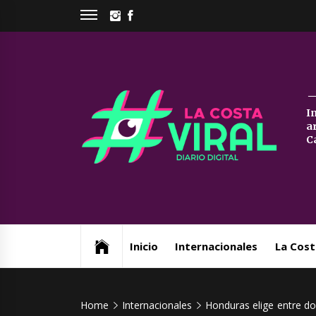
Skip
INSTAGRAM
FACEBOOK
to
content
La
I
a
Co
C
Vi
Web de noticias del Partido de La Costa
Inicio
Internacionales
La Cost
Home
Internacionales
Honduras elige entre d