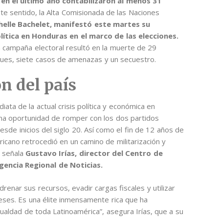
,
en el último año contabilizaron al menos 31
ste sentido, la Alta Comisionada de las Naciones
elle Bachelet, manifestó este martes su
lítica en Honduras en el marco de las elecciones.
 la campaña electoral resultó en la muerte de 29
aques, siete casos de amenazas y un secuestro.
n del país
ta de la actual crisis política y económica en
a oportunidad de romper con los dos partidos
esde inicios del siglo 20. Así como el fin de 12 años de
ricano retrocedió en un camino de militarización y
 señala
Gustavo Irías, director del Centro de
gencia Regional de Noticias.
renar sus recursos, evadir cargas fiscales y utilizar
eses. Es una élite inmensamente rica que ha
ualdad de toda Latinoamérica”, asegura Irías, que a su