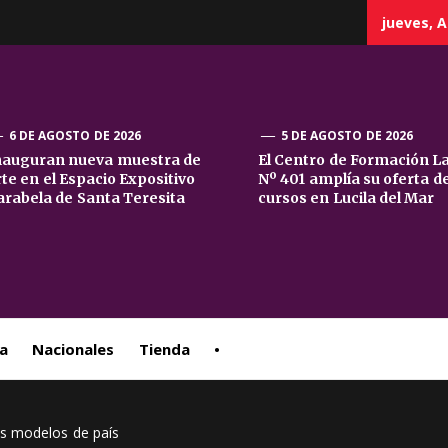
jueves, A
6 DE AGOSTO DE 2026
5 DE AGOSTO DE 2026
nauguran nueva muestra de
El Centro de Formación L
rte en el Espacio Expositivo
Nº 401 amplía su oferta d
sta
arabela de Santa Teresita
cursos en Lucila del Mar
ral
a
Nacionales
Tienda
•
os modelos de país