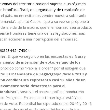
ce
zonas del territorio nacional sujetas a un régimen
 la política fiscal, de seguridad y de resolución de
 el país, no necesitamos vender nuestra soberanía.
emanda”, apuntó Castro, que a su vez se propone a
o de la vida de la madre, que el embarazo sea producto
lmente Honduras tiene una de las legislaciones más
scan acceder a una interrupción del embarazo.
3520873445474304
ales.
El que va segundo en las encuestas es
Nasry
r ciento de intención de voto, es uno de los
onocido como “Papi a la orden” por el eslogan que
tal.
Es intendente de Tegucigalpa desde 2013 y
Su candidatura representa casi 12 años de un
nuevamente sería desastrosa para el
 Honduras”
, sostuvo el analista político hondureño
dio Progreso. En un lejano tercer lugar está Yani
ión de voto. Rosenthal fue diputado entre 2010 y 2014.
 meses de cárcel en Estados Unidos donde fue