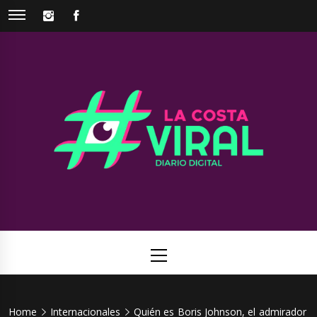
Skip
INSTAGRAM
FACEBOOK
to
content
La Costa
Web de noticias del Partido de La Costa
Viral
Primary
Menu
Home
Internacionales
Quién es Boris Johnson, el admirador