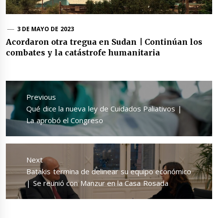
3 DE MAYO DE 2023
Acordaron otra tregua en Sudan | Continúan los
combates y la catástrofe humanitaria
Navegación
de
Previous
entradas
Previous
Qué dice la nueva ley de Cuidados Paliativos |
post:
La aprobó el Congreso
Next
Next
Batakis termina de delinear su equipo económico
post:
| Se reunió con Manzur en la Casa Rosada