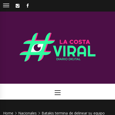
Skip
INSTAGRAM
FACEBOOK
to
content
La Costa
Web de noticias del Partido de La Costa
Viral
Primary
Menu
Home
Nacionales
Batakis termina de delinear su equipo