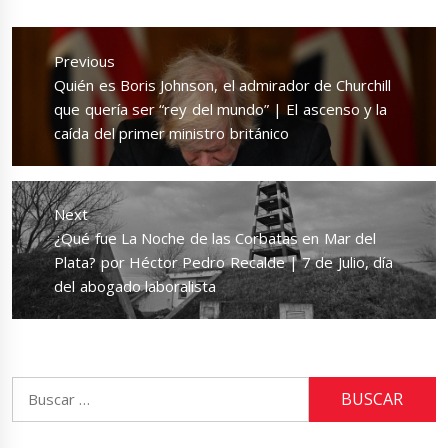
Navegación
de
Previous
entradas
Previous
Quién es Boris Johnson, el admirador de Churchill
post:
que quería ser “rey del mundo” | El ascenso y la
caída del primer ministro británico
Next
Next
¿Qué fue La Noche de las Corbatas en Mar del
post:
Plata? por Héctor Pedro Recalde | 7 de Julio, día
del abogado laboralista
Buscar: