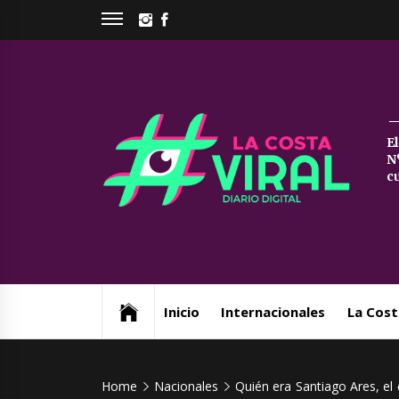
Skip
INSTAGRAM
FACEBOOK
to
content
La
E
N
Co
c
Vi
Web de noticias del Partido de La Costa
Inicio
Internacionales
La Cost
Home
Nacionales
Quién era Santiago Ares, el 