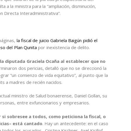
ta a la ministra para la “ampliación, disminución,
n Directa Interadministrativa”.
páginas,
la fiscal de juicio Gabriela Baigún pidió el
so del Plan Qunita
por inexistencia de delito.
e la diputada Graciela Ocaña al establecer que no
terminaron dos pericias, detalló que no se direccionó la
 lograr “un comienzo de vida equitativo”, al punto que la
 kits a madres de recién nacidos.
ctual ministro de Salud bonaerense, Daniel Gollan, su
personas, entre exfuncionarios y empresarios.
 si sobresee a todos, como peticiona la fiscal, o
ricias– está cantado
. Hay un antecedente: en el caso
todos los acusados –Cristina Kirchner, Axel Kicillof,