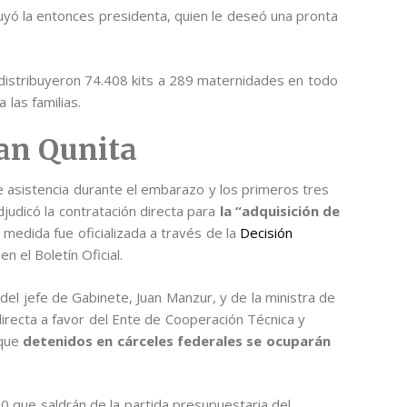
luyó la entonces presidenta, quien le deseó una pronta
distribuyeron 74.408 kits a 289 maternidades en todo
 las familias.
lan Qunita
 asistencia durante el embarazo y los primeros tres
judicó la contratación directa para
la “adquisición de
 medida fue oficializada a través de la
Decisión
 el Boletín Oficial.
s del jefe de Gabinete, Juan Manzur, y de la ministra de
 directa a favor del Ente de Cooperación Técnica y
 que
detenidos en cárceles federales se ocuparán
 que saldrán de la partida presupuestaria del