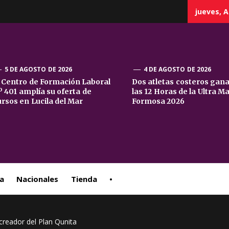
jueves, A
5 DE AGOSTO DE 2026
4 DE AGOSTO DE 2026
l Centro de Formación Laboral
Dos atletas costeros gan
º 401 amplía su oferta de
las 12 Horas de la Ultra M
sta
ursos en Lucila del Mar
Formosa 2026
ral
a
Nacionales
Tienda
•
creador del Plan Qunita