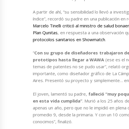
A partir de ahí, “su sensibilidad lo llevó a inve
índice”, recordó su padre en una publicación en
Marcelo Tinelli criticó al ministro de salud bon
Plan Qunitas
, en respuesta a una observación qu
protocolos sanitarios en Showmatch
.
“
Con su grupo de diseñadores trabajaron d
prototipos hasta llegar a WAWA
(ese es el 
temas de patentes no se pudo usar”, relató orgul
importante, como diseñador gráfico de La Cámp
Aires. Presentó su proyecto y simplemente… e
El joven, lamentó su padre,
falleció “muy poqu
en esta vida cumplida”
. Murió a los 25 años d
apenas un año, pero que no le impidió en plena q
promedio 9, desde la primaria. Y con un 10 com
conocimos”, finalizó.