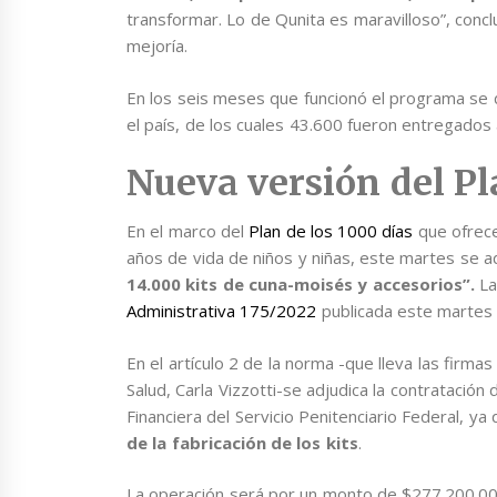
transformar. Lo de Qunita es maravilloso”, conc
mejoría.
En los seis meses que funcionó el programa se 
el país, de los cuales 43.600 fueron entregados a
Nueva versión del P
En el marco del
Plan de los 1000 días
que ofrece
años de vida de niños y niñas, este martes se ad
14.000 kits de cuna-moisés y accesorios”.
La
Administrativa 175/2022
publicada este martes en
En el artículo 2 de la norma -que lleva las firma
Salud, Carla Vizzotti-se adjudica la contratación
Financiera del Servicio Penitenciario Federal, ya
de la fabricación de los kits
.
La operación será por un monto de $277.200.000