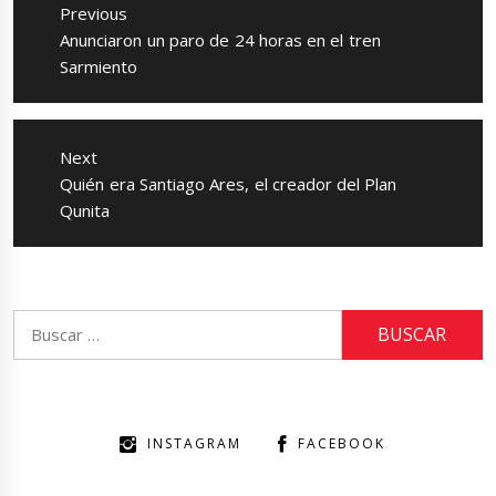
de
Previous
entradas
Previous
Anunciaron un paro de 24 horas en el tren
post:
Sarmiento
Next
Next
Quién era Santiago Ares, el creador del Plan
post:
Qunita
Buscar:
INSTAGRAM
FACEBOOK