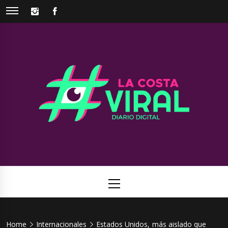
Skip
INSTAGRAM
FACEBOOK
to
content
La Costa
Web de noticias del Partido de La Costa
Viral
Primary
Menu
Home
Internacionales
Estados Unidos, más aislado que