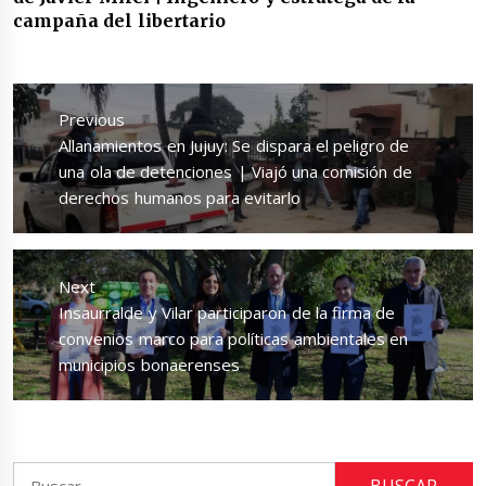
campaña del libertario
Navegación
de
Previous
entradas
Previous
Allanamientos en Jujuy: Se dispara el peligro de
post:
una ola de detenciones | Viajó una comisión de
derechos humanos para evitarlo
Next
Next
Insaurralde y Vilar participaron de la firma de
post:
convenios marco para políticas ambientales en
municipios bonaerenses
Buscar: