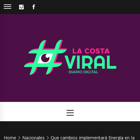
Skip
INSTAGRAM
FACEBOOK
to
content
La Costa
Web de noticias del Partido de La Costa
Viral
Primary
Menu
Home
Nacionales
Que cambios implementará Energía en la