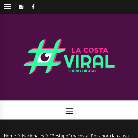
Skip
INSTAGRAM
FACEBOOK
to
content
La Costa
Web de noticias del Partido de La Costa
Viral
Primary
Menu
Home
Nacionales
“Gestapo” macrista: Por ahora la causa