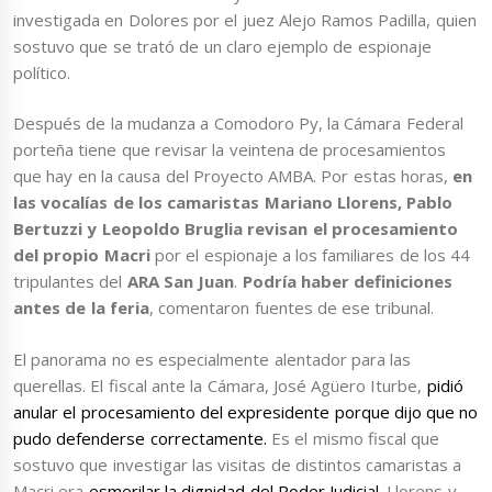
investigada en Dolores por el juez Alejo Ramos Padilla, quien
sostuvo que se trató de un claro ejemplo de espionaje
político.
Después de la mudanza a Comodoro Py, la Cámara Federal
porteña tiene que revisar la veintena de procesamientos
que hay en la causa del Proyecto AMBA. Por estas horas,
en
las vocalías de los camaristas Mariano Llorens, Pablo
Bertuzzi y Leopoldo Bruglia revisan el procesamiento
del propio Macri
por el espionaje a los familiares de los 44
tripulantes del
ARA San Juan
.
Podría haber definiciones
antes de la feria
, comentaron fuentes de ese tribunal.
El panorama no es especialmente alentador para las
querellas. El fiscal ante la Cámara, José Agüero Iturbe,
pidió
anular el procesamiento del expresidente porque dijo que no
pudo defenderse correctamente.
Es el mismo fiscal que
sostuvo que investigar las visitas de distintos camaristas a
Macri era
esmerilar la dignidad del Poder Judicial
. Llorens y