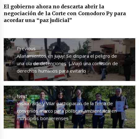
El gobierno ahora no descarta abrir la
negociación de la Corte con Comodoro Py para
acordar una “paz judicial”
Navegación
de
Previous
entradas
Previous
Allanamientos en Jujuy: Se dispara el peligro de
post:
una ola de detenciones | Viajó una comisión de
derechos humanos para evitarlo
Next
Next
Insaurralde y Vilar participaron de la firma de
post:
convenios marco para políticas ambientales en
municipios bonaerenses