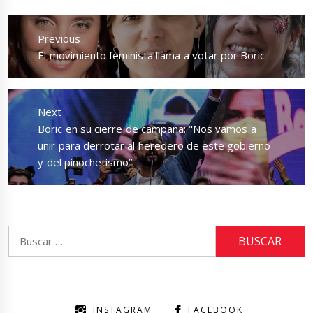
Navegación
de
Previous
entradas
Previous
El movimiento feminista llama a votar por Boric
post:
Next
Next
Boric en su cierre de campaña: "Nos vamos a
post:
unir para derrotar al heredero de este gobierno
y del pinochetismo”
Buscar:
INSTAGRAM
FACEBOOK