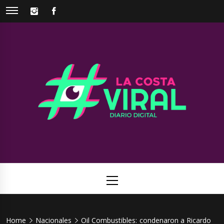
Skip
INSTAGRAM
FACEBOOK
to
content
La Costa
Web de noticias del Partido de La Costa
Viral
Primary
Menu
Home
Nacionales
Oil Combustibles: condenaron a Ricardo