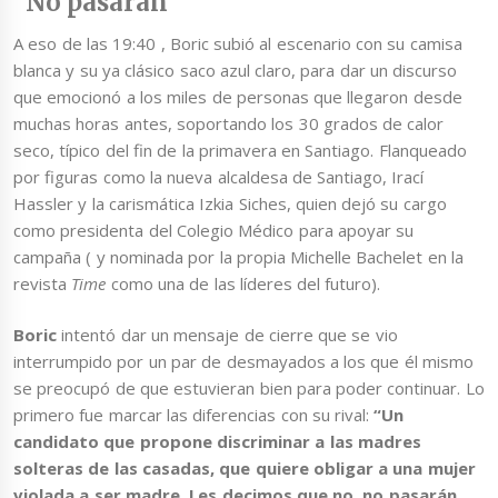
“No pasarán”
A eso de las 19:40 , Boric subió al escenario con su camisa
blanca y su ya clásico saco azul claro, para dar un discurso
que emocionó a los miles de personas que llegaron desde
muchas horas antes, soportando los 30 grados de calor
seco, típico del fin de la primavera en Santiago. Flanqueado
por figuras como la nueva alcaldesa de Santiago, Irací
Hassler y la carismática Izkia Siches, quien dejó su cargo
como presidenta del Colegio Médico para apoyar su
campaña ( y nominada por la propia Michelle Bachelet en la
revista
Time
como una de las líderes del futuro).
Boric
intentó dar un mensaje de cierre que se vio
interrumpido por un par de desmayados a los que él mismo
se preocupó de que estuvieran bien para poder continuar. Lo
primero fue marcar las diferencias con su rival:
“Un
candidato que propone discriminar a las madres
solteras de las casadas, que quiere obligar a una mujer
violada a ser madre. Les decimos que no, no pasarán.