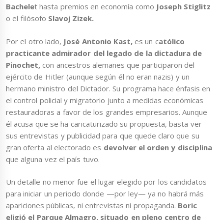
Bachele
t hasta premios en economía como
Joseph Stiglitz
o el filósofo
Slavoj Zizek.
Por el otro lado,
José Antonio Kast,
es un c
atólico
practicante admirador del legado de la dictadura de
Pinochet,
con ancestros alemanes que participaron del
ejército de Hitler (aunque según él no eran nazis) y un
hermano ministro del Dictador. Su programa hace énfasis en
el control policial y migratorio junto a medidas económicas
restauradoras a favor de los grandes empresarios. Aunque
él acusa que se ha caricaturizado su propuesta, basta ver
sus entrevistas y publicidad para que quede claro que su
gran oferta al electorado es
devolver el orden y disciplina
que alguna vez el país tuvo.
Un detalle no menor fue el lugar elegido por los candidatos
para iniciar un periodo donde —por ley— ya no habrá más
apariciones públicas, ni entrevistas ni propaganda.
Boric
eligió el Parque Almagro, situado en pleno centro de