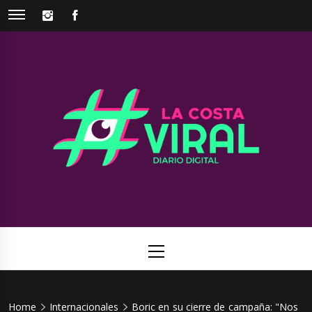
Skip
INSTAGRAM
FACEBOOK
to
content
La Costa
Web de noticias del Partido de La Costa
Viral
Primary
Menu
Home
Internacionales
Boric en su cierre de campaña: "Nos