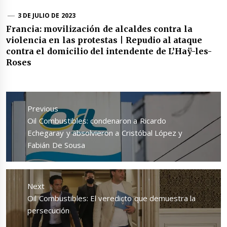
3 DE JULIO DE 2023
Francia: movilización de alcaldes contra la
violencia en las protestas | Repudio al ataque
contra el domicilio del intendente de L’Haÿ-les-
Roses
Navegación
de
Previous
entradas
Previous
Oil Combustibles: condenaron a Ricardo
post:
Echegaray y absolvieron a Cristóbal López y
Fabián De Sousa
Next
Next
Oil Combustibles: El veredicto que demuestra la
post:
persecución