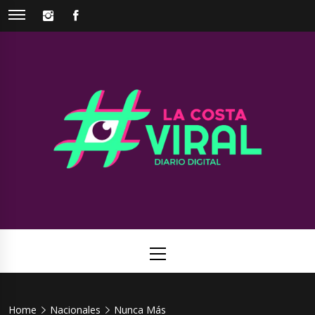
Skip
INSTAGRAM
FACEBOOK
to
content
La Costa
Web de noticias del Partido de La Costa
Viral
Primary
Menu
Home
Nacionales
Nunca Más