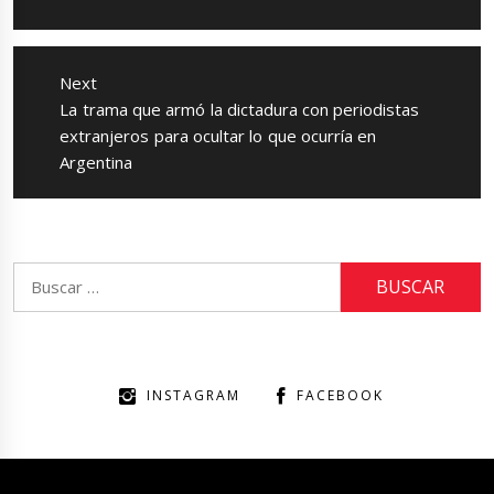
Next
Next
La trama que armó la dictadura con periodistas
post:
extranjeros para ocultar lo que ocurría en
Argentina
Buscar:
INSTAGRAM
FACEBOOK