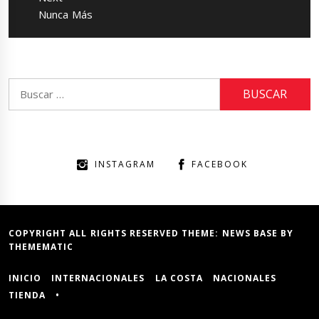
Next
Nunca Más
post:
Buscar:
INSTAGRAM
FACEBOOK
COPYRIGHT ALL RIGHTS RESERVED THEME:
NEWS BASE
BY
THEMEMATIC
INICIO
INTERNACIONALES
LA COSTA
NACIONALES
TIENDA
•