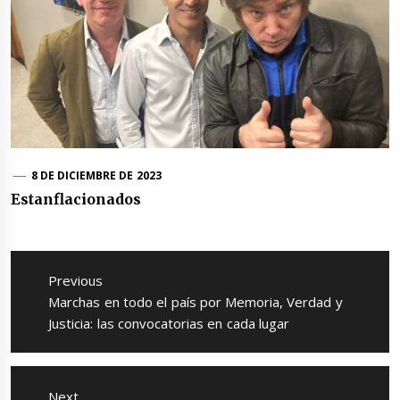
8 DE DICIEMBRE DE 2023
Estanflacionados
Navegación
de
Previous
entradas
Previous
Marchas en todo el país por Memoria, Verdad y
post:
Justicia: las convocatorias en cada lugar
Next