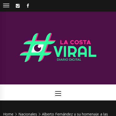
Skip
INSTAGRAM
FACEBOOK
to
content
La Costa
Web de noticias del Partido de La Costa
Viral
Primary
Menu
Home
Nacionales
Alberto Fernández y su homenaje a las