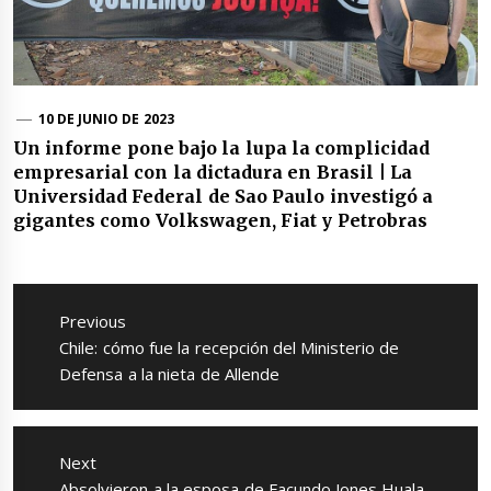
10 DE JUNIO DE 2023
Un informe pone bajo la lupa la complicidad
empresarial con la dictadura en Brasil | La
Universidad Federal de Sao Paulo investigó a
gigantes como Volkswagen, Fiat y Petrobras
Navegación
de
Previous
entradas
Previous
Chile: cómo fue la recepción del Ministerio de
post:
Defensa a la nieta de Allende
Next
Next
Absolvieron a la esposa de Facundo Jones Huala