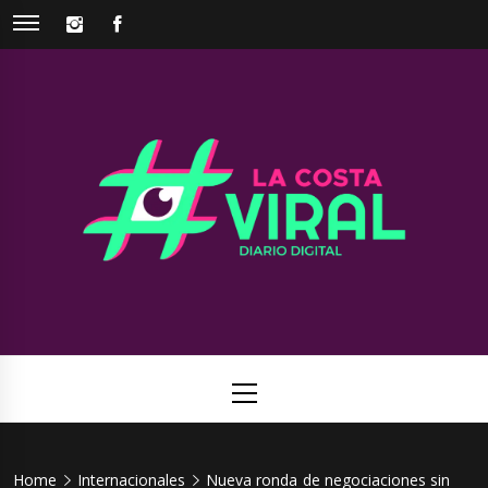
Skip
INSTAGRAM
FACEBOOK
to
content
La Costa
Web de noticias del Partido de La Costa
Viral
Primary
Menu
Home
Internacionales
Nueva ronda de negociaciones sin