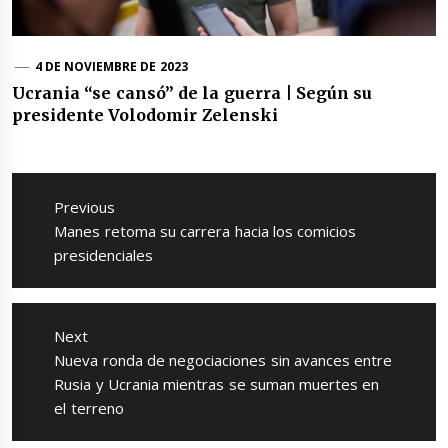
4 DE NOVIEMBRE DE 2023
Ucrania “se cansó” de la guerra | Según su
presidente Volodomir Zelenski
Navegación
de
Previous
entradas
Previous
Manes retoma su carrera hacia los comicios
post:
presidenciales
Next
Next
Nueva ronda de negociaciones sin avances entre
post:
Rusia y Ucrania mientras se suman muertes en
el terreno