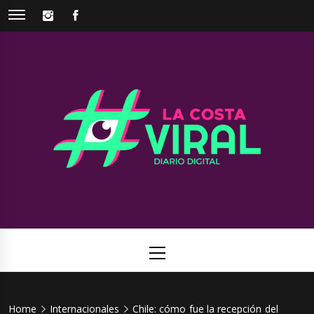
Skip
INSTAGRAM
FACEBOOK
to
content
La Costa
Web de noticias del Partido de La Costa
Viral
Primary
Menu
Home
Internacionales
Chile: cómo fue la recepción del