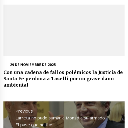
29 DE NOVIEMBRE DE 2025
Con una cadena de fallos polémicos la Justicia de
Santa Fe perdona a Taselli por un grave daño
ambiental
Navegación
de
Previous
entradas
Previous
Larreta no pudo sumar a Monzó a su armado |
post:
El pase que no fue