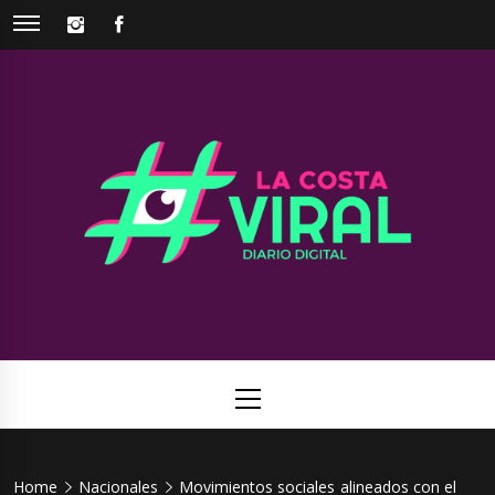
Skip
INSTAGRAM
FACEBOOK
to
content
La Costa
Web de noticias del Partido de La Costa
Viral
Primary
Menu
Home
Nacionales
Movimientos sociales alineados con el