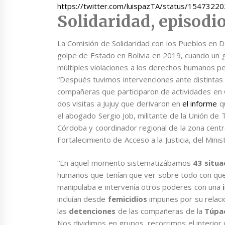
https://twitter.com/luispazTA/status/154732
Solidaridad, episodi
La Comisión de Solidaridad con los Pueblos en
golpe de Estado en Bolivia en 2019, cuando un gr
múltiples violaciones a los derechos humanos pe
“Después tuvimos intervenciones ante distintas
compañeras que participaron de actividades en 
dos visitas a Jujuy que derivaron en
el informe
qu
el abogado Sergio Job, militante de la Unión d
Córdoba y coordinador regional de la zona centr
Fortalecimiento de Acceso a la Justicia, del Mini
“En aquel momento sistematizábamos
43 situa
humanos que tenían que ver sobre todo con que e
manipulaba e intervenía otros poderes con una
incluían desde
femicidios
impunes por su relaci
las
detenciones
de las compañeras de la
Túpa
Nos dividimos en grupos, recorrimos el interior