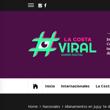
Skip
INSTAGRAM
FACEBOOK
to
content
La
J
C
Co
i
d
Vi
Web de noticias del Partido de La Costa
Inicio
Internacionales
La Cost
Home
Nacionales
Allanamientos en Jujuy: Se 