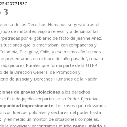
2025420771332
o 3
 Defensa de los Derechos Humanos se gestó tras el
upo de militantes viajó a relevar y a denunciar las
rpetradas por el gobierno de facto de Jeanine Añez.
 situaciones que lo ameritaban, con compañeros y
Colombia, Paraguay, Chile, y ese mismo año hicimos
e presentamos en octubre del año pasado”, repasa
e Trabajadores Rurales que forma parte de la UTEP
o de la Dirección General de Promoción y
sterio de Justicia y Derechos Humanos de la Nación.
ciones de graves violaciones
a los derechos
l Estado jujeño, en particular su Poder Ejecutivo,
impunidad impresionante
. Los casos que relevamos
ón con fuerzas policiales y sectores del poder hasta
c
, y en medio un montón de situaciones complejas.
 de la provincia y encontramos mucho
temor
,
miedo
a