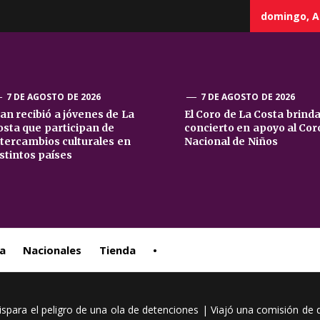
domingo, A
7 DE AGOSTO DE 2026
7 DE AGOSTO DE 2026
uan recibió a jóvenes de La
El Coro de La Costa brind
osta que participan de
concierto en apoyo al Cor
sta
ntercambios culturales en
Nacional de Niños
istintos países
ral
a
Nacionales
Tienda
•
dispara el peligro de una ola de detenciones | Viajó una comisión de