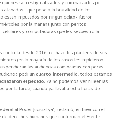
 quienes son estigmatizados y criminalizados por
os allanados –que pese a la brutalidad de los
 no están imputados por ningún delito– fueron
miércoles por la mañana junto con peritos
s, celulares y computadoras que les secuestró la
les controla desde 2016, rechazó los planteos de sus
mientos (en la mayoría de los casos les impidieron
suspendieran las audiencias convocadas con pocas
 audiencia pedí
un cuarto intermedio
, todos estamos
echazaron el pedido
. Ya no podemos ver ni leer las
es por la tarde, cuando ya llevaba ocho horas de
deral al Poder Judicial ya”, reclamó, en línea con el
es y de derechos humanos que conforman el Frente