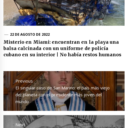
22 DE AGOSTO DE 2022
Misterio en Miami: encuentran en la playa una
balsa calcinada con un uniforme de policía
cubano en su interior | No había restos humanos
Navegación
de
Previous
entradas
Previous
El singular caso de San Marino: el país más viejo
post:
del planeta con el presidente más joven del
mundo
Next