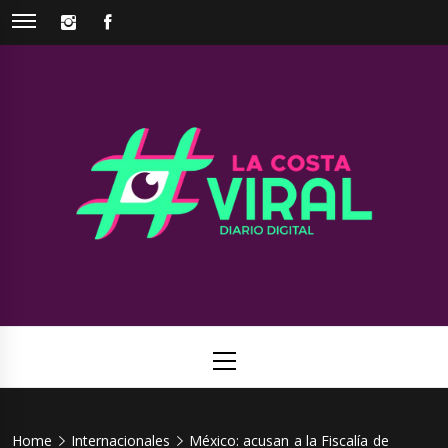
Skip
INSTAGRAM
FACEBOOK
to
content
La Costa
Web de noticias del Partido de La Costa
Viral
Primary
Menu
Home
Internacionales
México: acusan a la Fiscalía de