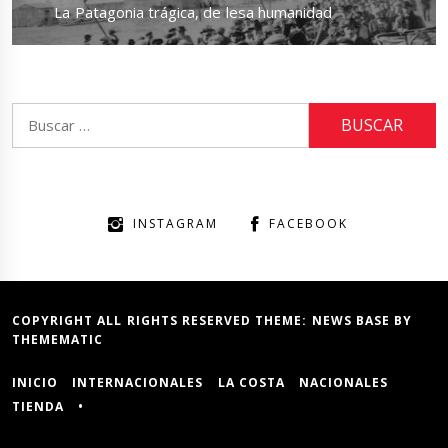
Next
La Patagonia trágica, de lesa humanidad
post:
Buscar:
INSTAGRAM
FACEBOOK
COPYRIGHT ALL RIGHTS RESERVED THEME:
NEWS BASE
BY
THEMEMATIC
INICIO
INTERNACIONALES
LA COSTA
NACIONALES
TIENDA
•