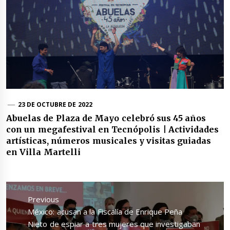
23 DE OCTUBRE DE 2022
Abuelas de Plaza de Mayo celebró sus 45 años
con un megafestival en Tecnópolis | Actividades
artísticas, números musicales y visitas guiadas
en Villa Martelli
Navegación
de
Previous
entradas
Previous
México: acusan a la Fiscalía de Enrique Peña
post:
Nieto de espiar a tres mujeres que investigaban