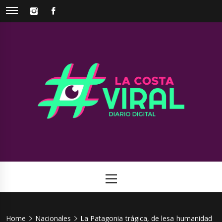
Skip
INSTAGRAM
FACEBOOK
to
content
La Costa
Web de noticias del Partido de La Costa
Viral
Primary
Menu
Home
Nacionales
La Patagonia trágica, de lesa humanidad