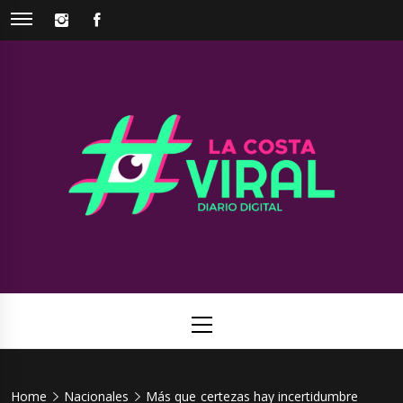
Skip
INSTAGRAM
FACEBOOK
to
content
La Costa
Web de noticias del Partido de La Costa
Viral
Primary
Menu
Home
Nacionales
Más que certezas hay incertidumbre