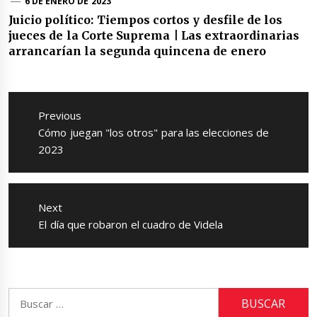
6 DE ENERO DE 2023
Juicio político: Tiempos cortos y desfile de los
jueces de la Corte Suprema | Las extraordinarias
arrancarían la segunda quincena de enero
Navegación
de
Previous
entradas
Previous
Cómo juegan "los otros" para las elecciones de
post:
2023
Next
Next
El día que robaron el cuadro de Videla
post:
Buscar: