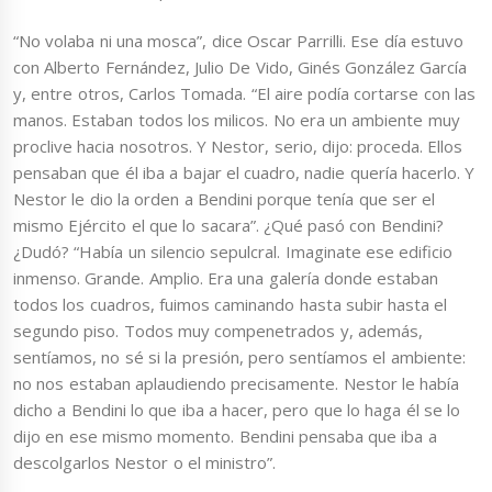
“No volaba ni una mosca”, dice Oscar Parrilli. Ese día estuvo
con Alberto Fernández, Julio De Vido, Ginés González García
y, entre otros, Carlos Tomada. “El aire podía cortarse con las
manos. Estaban todos los milicos. No era un ambiente muy
proclive hacia nosotros. Y Nestor, serio, dijo: proceda. Ellos
pensaban que él iba a bajar el cuadro, nadie quería hacerlo. Y
Nestor le dio la orden a Bendini porque tenía que ser el
mismo Ejército el que lo sacara”. ¿Qué pasó con Bendini?
¿Dudó? “Había un silencio sepulcral. Imaginate ese edificio
inmenso. Grande. Amplio. Era una galería donde estaban
todos los cuadros, fuimos caminando hasta subir hasta el
segundo piso. Todos muy compenetrados y, además,
sentíamos, no sé si la presión, pero sentíamos el ambiente:
no nos estaban aplaudiendo precisamente. Nestor le había
dicho a Bendini lo que iba a hacer, pero que lo haga él se lo
dijo en ese mismo momento. Bendini pensaba que iba a
descolgarlos Nestor o el ministro”.