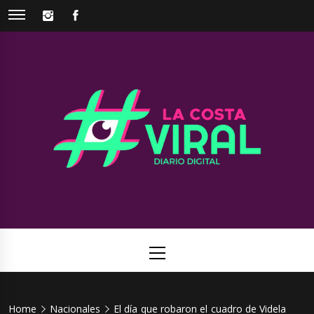
Skip
INSTAGRAM
FACEBOOK
to
content
La Costa
Web de noticias del Partido de La Costa
Viral
Primary
Menu
Home
Nacionales
El día que robaron el cuadro de Videla