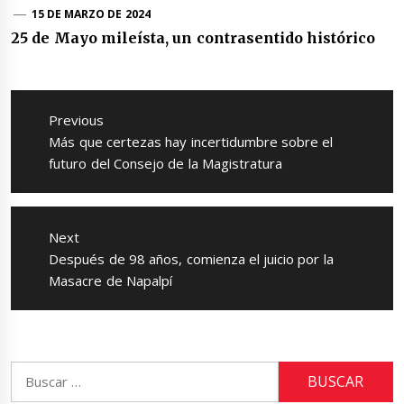
15 DE MARZO DE 2024
25 de Mayo mileísta, un contrasentido histórico
Navegación
de
Previous
entradas
Previous
Más que certezas hay incertidumbre sobre el
post:
futuro del Consejo de la Magistratura
Next
Next
Después de 98 años, comienza el juicio por la
post:
Masacre de Napalpí
Buscar: