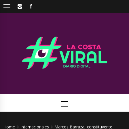
Skip
INSTAGRAM
FACEBOOK
to
content
La Costa
Web de noticias del Partido de La Costa
Viral
Primary
Menu
Home
Internacionales
Marcos Barraza, constituyente