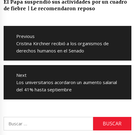
El Papa suspendió sus actividades por un cuadro
de fiebre | Le recomendaron reposo
Navegación
de
Previous
entradas
Previous
Cristina Kirchner recibió a los organismos de
post:
derechos humanos en el Senado
Next
Next
Los universitarios acordaron un aumento salarial
post:
del 41% hasta septiembre
Buscar: