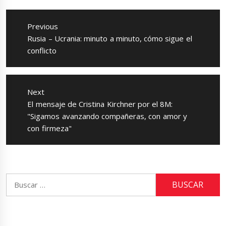
Navegación
de
Previous
entradas
Previous
Rusia – Ucrania: minuto a minuto, cómo sigue el
post:
conflicto
Next
Next
El mensaje de Cristina Kirchner por el 8M:
post:
"Sigamos avanzando compañeras, con amor y
con firmeza"
Buscar: