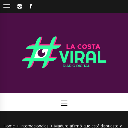
Skip
INSTAGRAM
FACEBOOK
to
content
La Costa
Web de noticias del Partido de La Costa
Viral
Primary
Menu
Home
Internacionales
Maduro afirmó que está dispuesto a