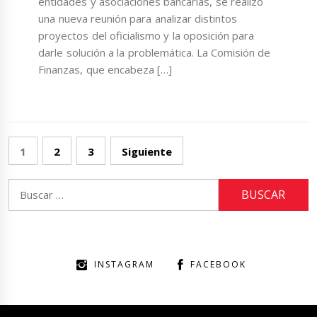
entidades y asociaciones bancarias, se realizó
una nueva reunión para analizar distintos
proyectos del oficialismo y la oposición para
darle solución a la problemática. La Comisión de
Finanzas, que encabeza […]
Paginación
1
2
3
Siguiente
de
entradas
Buscar:
INSTAGRAM
FACEBOOK