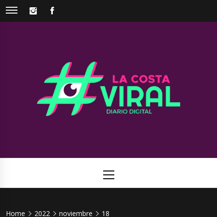
Skip
INSTAGRAM
FACEBOOK
to
content
La Costa
Web de noticias del Partido de La Costa
Viral
Primary
Menu
Home
2022
noviembre
18