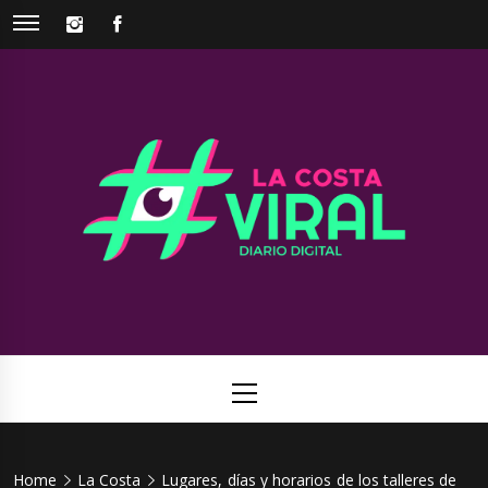
Skip
INSTAGRAM
FACEBOOK
to
content
La Costa
Web de noticias del Partido de La Costa
Viral
Primary
Menu
Home
La Costa
Lugares, días y horarios de los talleres de