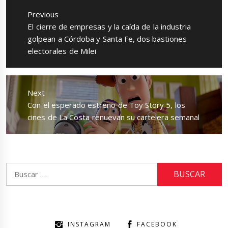
de
Previous
entradas
Previous
El cierre de empresas y la caída de la industria
post:
golpean a Córdoba y Santa Fe, dos bastiones
electorales de Milei
Next
Next
Con el esperado estreno de Toy Story 5, los
post:
cines de La Costa renuevan su cartelera semanal
Buscar:
INSTAGRAM
FACEBOOK