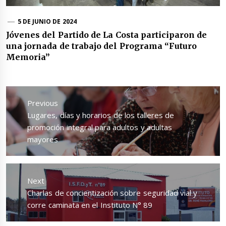
5 DE JUNIO DE 2024
Jóvenes del Partido de La Costa participaron de
una jornada de trabajo del Programa “Futuro
Memoria”
Navegación
de
Previous
entradas
Previous
Lugares, días y horarios de los talleres de
post:
promoción integral para adultos y adultas
mayores
Next
Next
Charlas de concientización sobre seguridad vial y
post:
corre caminata en el Instituto N° 89