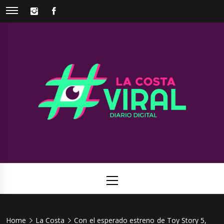
Skip
INSTAGRAM
FACEBOOK
to
content
La Costa
Web de noticias del Partido de La Costa
Viral
Primary
Menu
Home
La Costa
Con el esperado estreno de Toy Story 5,