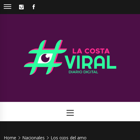
Skip
INSTAGRAM
FACEBOOK
to
content
La Costa
Web de noticias del Partido de La Costa
Viral
Primary
Menu
Home
Nacionales
Los ojos del amo