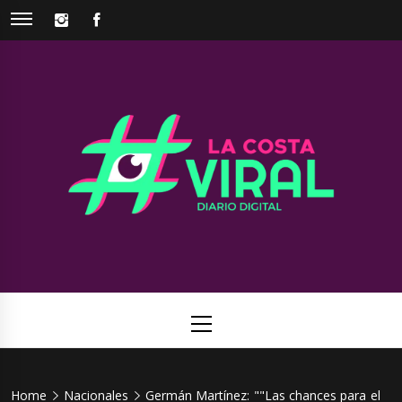
Skip
INSTAGRAM
FACEBOOK
to
content
La Costa
Web de noticias del Partido de La Costa
Viral
Primary
Menu
Home
Nacionales
Germán Martínez: ""Las chances para el