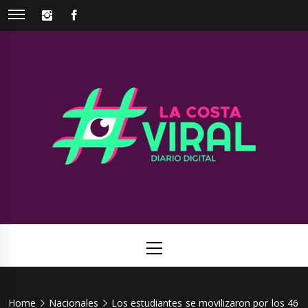
Skip
INSTAGRAM
FACEBOOK
to
content
La Costa
Web de noticias del Partido de La Costa
Viral
Primary
Menu
Home
Nacionales
Los estudiantes se movilizaron por los 46