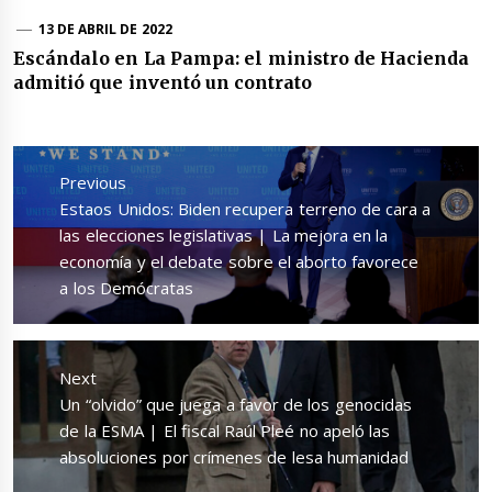
13 DE ABRIL DE 2022
Escándalo en La Pampa: el ministro de Hacienda
admitió que inventó un contrato
Navegación
de
Previous
entradas
Previous
Estaos Unidos: Biden recupera terreno de cara a
post:
las elecciones legislativas | La mejora en la
economía y el debate sobre el aborto favorece
a los Demócratas
Next
Next
Un “olvido” que juega a favor de los genocidas
post:
de la ESMA | El fiscal Raúl Pleé no apeló las
absoluciones por crímenes de lesa humanidad