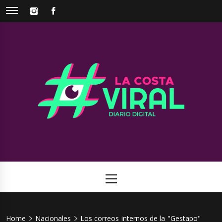
Skip
INSTAGRAM
FACEBOOK
to
content
La Costa
Web de noticias del Partido de La Costa
Viral
Primary
Menu
Home
Nacionales
Los correos internos de la "Gestapo"