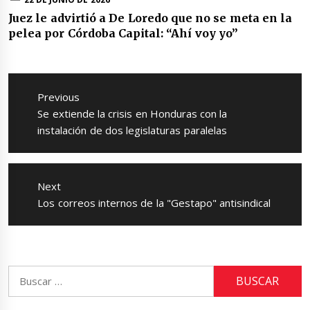
Juez le advirtió a De Loredo que no se meta en la
pelea por Córdoba Capital: “Ahí voy yo”
Navegación
de
Previous
entradas
Previous
Se extiende la crisis en Honduras con la
post:
instalación de dos legislaturas paralelas
Next
Next
Los correos internos de la "Gestapo" antisindical
post:
Buscar: