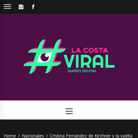
Skip
INSTAGRAM
FACEBOOK
to
content
La Costa
Web de noticias del Partido de La Costa
Viral
Primary
Menu
Home
Nacionales
Cristina Fernández de Kirchner y la vuelta