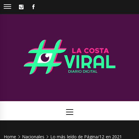
Skip
INSTAGRAM
FACEBOOK
to
content
La Costa
Web de noticias del Partido de La Costa
Viral
Primary
Menu
Home
Nacionales
Lo más leído de Página/12 en 2021