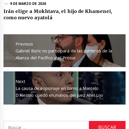
9 DE MARZO DE 2026
Irán elige a Mokhtava, el hijo de Khamenei,
como nuevo ayatolá
Navegación
de
Previous
entradas
Previous
Gabriel Boric no participará de las cumbres de la
post:
Alianza del Pacífico y el Prosur
Next
Next
La causa de espionaje en torno a Marcelo
post:
D'Alessio quedó en manos del juez Ariel Lijo
Buscar: