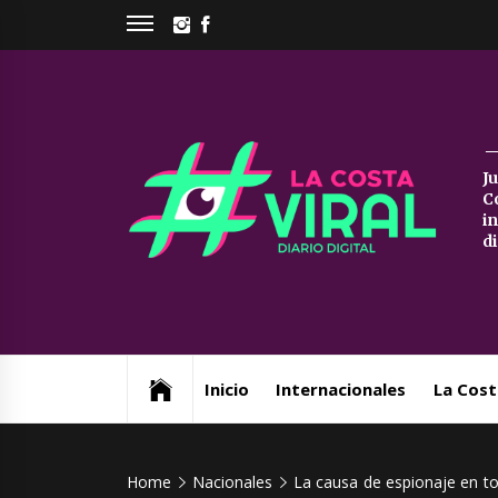
Skip
INSTAGRAM
FACEBOOK
to
content
La
J
C
Co
i
d
Vi
Web de noticias del Partido de La Costa
Inicio
Internacionales
La Cost
Home
Nacionales
La causa de espionaje en to