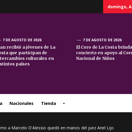
domingo, A
7 DE AGOSTO DE 2026
7 DE AGOSTO DE 2026
uan recibió a jóvenes de La
El Coro de La Costa brind
osta que participan de
concierto en apoyo al Cor
sta
ntercambios culturales en
Nacional de Niños
istintos países
ral
a
Nacionales
Tienda
•
rno a Marcelo D'Alessio quedó en manos del juez Ariel Lijo