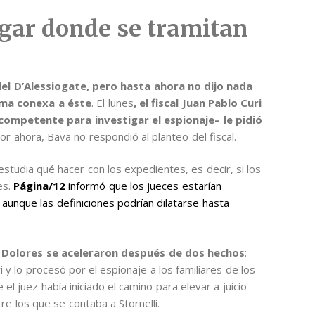
ugar donde se tramitan
el D’Alessiogate, pero hasta ahora no dijo nada
rma conexa a éste
. El lunes
, el fiscal Juan Pablo Curi
competente para investigar el espionaje– le pidió
Por ahora, Bava no respondió al planteo del fiscal.
estudia qué hacer con los expedientes, es decir, si los
es.
Página/12
informó que los jueces estarían
unque las definiciones podrían dilatarse hasta
e Dolores se aceleraron después de dos hechos
:
 y lo procesó por el espionaje a los familiares de los
 el juez había iniciado el camino para elevar a juicio
re los que se contaba a Stornelli.