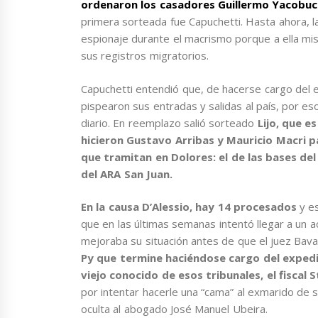
ordenaron los casadores Guillermo Yacobucc
primera sorteada fue Capuchetti. Hasta ahora, l
espionaje durante el macrismo porque a ella mism
sus registros migratorios.
Capuchetti entendió que, de hacerse cargo del 
pispearon sus entradas y salidas al país, por es
diario. En reemplazo salió sorteado
Lijo, que e
hicieron Gustavo Arribas y Mauricio Macri 
que tramitan en Dolores: el de las bases del
del ARA San Juan.
En la causa D’Alessio, hay 14 procesados
y es
que en las últimas semanas intentó llegar a un ac
mejoraba su situación antes de que el juez Bava e
Py que termine haciéndose cargo del expedi
viejo conocido de esos tribunales, el fiscal S
por intentar hacerle una “cama” al exmarido de 
oculta al abogado José Manuel Ubeira.