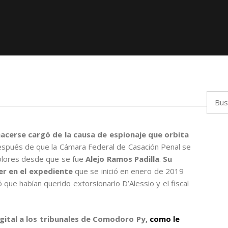
Busca
acerse cargó de la causa de espionaje que orbita
spués de que la Cámara Federal de Casación Penal se
Dolores desde que se fue
Alejo Ramos Padilla
.
Su
der en el expediente
que se inició en enero de 2019
ue habían querido extorsionarlo D’Alessio y el fiscal
igital a los tribunales de Comodoro Py,
como le