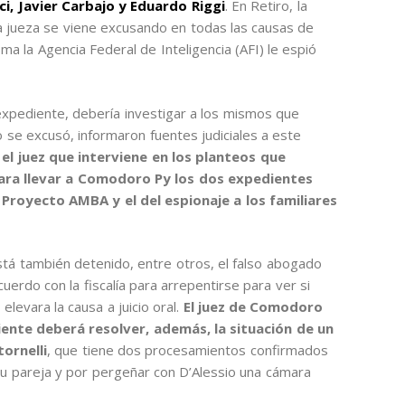
i, Javier Carbajo y Eduardo Riggi
. En Retiro, la
a jueza se viene excusando en todas las causas de
a la Agencia Federal de Inteligencia (AFI) le espió
expediente, debería investigar a los mismos que
o se excusó, informaron fuentes judiciales a este
s el juez que interviene en los planteos que
para llevar a Comodoro Py los dos expedientes
 Proyecto AMBA y el del espionaje a los familiares
tá también detenido, entre otros, el falso abogado
uerdo con la fiscalía para arrepentirse para ver si
levara la causa a juicio oral.
El juez de Comodoro
ente deberá resolver, además, la situación de un
tornelli
, que tiene dos procesamientos confirmados
su pareja y por pergeñar con D’Alessio una cámara