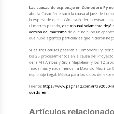
Las causas de espionaje en Comodoro Py no
abril la Casación le sacó la causa al juez de L
la espera de que la Cámara Federal revisara lo
El martes pasado,
ese tribunal solamente dejó e
versión del macrismo
de que no hubo un aparato
que hubo agentes particulares que hicieron nego
Si las tres causas pasaran a Comodoro Py, sería
los 25 procesamientos en la causa del Proyecto 
de la AFI Arribas y Silvia Majdalani– y los 12 pr
–nada más y nada menos– a Mauricio Macri. La C
espionaje ilegal. Música para los oídos del expre
Fuente:
https://www.pagina12.com.ar/392050-la
quedo-en-
Artículos relacionad