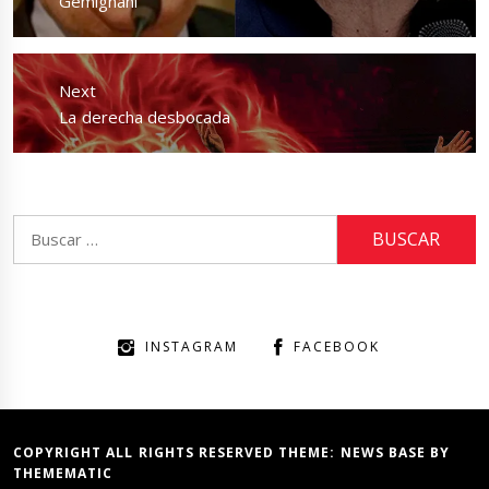
Gemignani
Next
Next
La derecha desbocada
post:
Buscar:
INSTAGRAM
FACEBOOK
COPYRIGHT ALL RIGHTS RESERVED THEME:
NEWS BASE
BY
THEMEMATIC