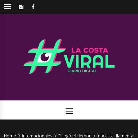
Skip
INSTAGRAM
FACEBOOK
to
content
La Costa
Web de noticias del Partido de La Costa
Viral
Primary
Menu
Home
Internacionales
"Llegó el demonio marxista, llamen al