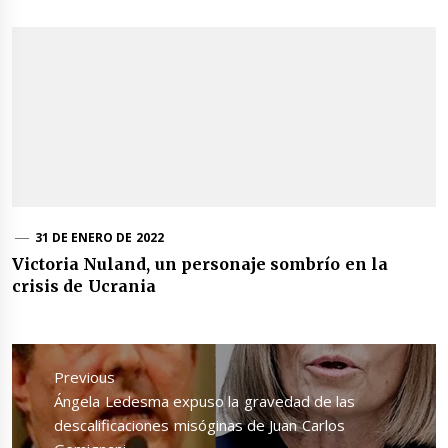
31 DE ENERO DE 2022
Victoria Nuland, un personaje sombrío en la
crisis de Ucrania
Navegación
de
Previous
entradas
Previous
Ángela Ledesma expuso la gravedad de las
post:
descalificaciones misóginas de Juan Carlos