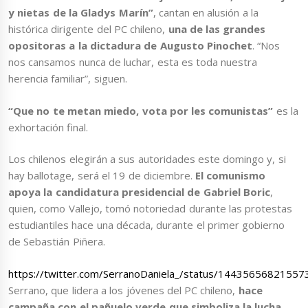
y nietas de la Gladys Marín”
, cantan en alusión a la
histórica dirigente del PC chileno,
una de las grandes
opositoras a la dictadura de Augusto Pinochet
. “Nos
nos cansamos nunca de luchar, esta es toda nuestra
herencia familiar”, siguen.
“Que no te metan miedo, vota por les comunistas”
es la
exhortación final.
Los chilenos elegirán a sus autoridades este domingo y, si
hay ballotage, será el 19 de diciembre.
El comunismo
apoya la candidatura presidencial de Gabriel
Boric
,
quien, como Vallejo, tomó notoriedad durante las protestas
estudiantiles hace una década, durante el primer gobierno
de Sebastián Piñera.
https://twitter.com/SerranoDaniela_/status/1443565682155
Serrano, que lidera a los jóvenes del PC chileno,
hace
campaña con el pañuelo verde que simboliza la lucha