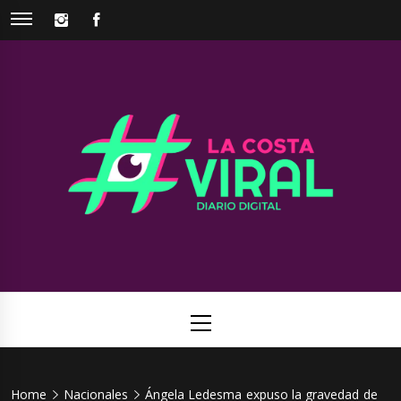
Skip
INSTAGRAM
FACEBOOK
to
content
La Costa
Web de noticias del Partido de La Costa
Viral
Primary
Menu
Home
Nacionales
Ángela Ledesma expuso la gravedad de