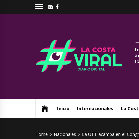
Skip
INSTAGRAM
FACEBOOK
to
content
La
I
a
Co
C
Vi
Web de noticias del Partido de La Costa
Inicio
Internacionales
La Cost
Home
Nacionales
La UTT acampa en el Congre