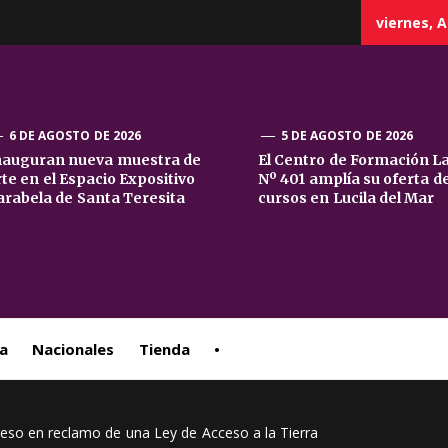
viernes, A
6 DE AGOSTO DE 2026
5 DE AGOSTO DE 2026
nauguran nueva muestra de
El Centro de Formación L
rte en el Espacio Expositivo
Nº 401 amplía su oferta d
sta
arabela de Santa Teresita
cursos en Lucila del Mar
ral
a
Nacionales
Tienda
•
so en reclamo de una Ley de Acceso a la Tierra