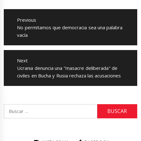
Navegación
de
Previous
entradas
Previous
No permitamos que democracia sea una palabra
post:
vacía
Next
Next
Ucrania denuncia una "masacre deliberada" de
post:
civiles en Bucha y Rusia rechaza las acusaciones
Buscar: