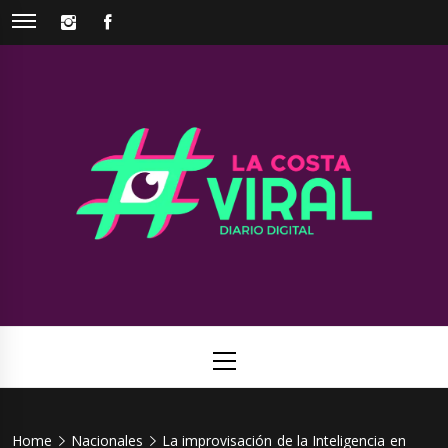
Skip
INSTAGRAM
FACEBOOK
to
content
La Costa
Web de noticias del Partido de La Costa
Viral
Primary
Menu
Home
Nacionales
La improvisación de la Inteligencia en