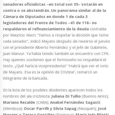
senadores oficialistas –en total son 35– votarán en
contra o se abstendrán. Un panorama similar al de la
Cámara de Diputados en donde 1 de cada 3
legisladores del Frente de Todos –41 de 118– no
respaldaron el refinanciamiento de la deuda
contraída
por Mauricio Macri. “Vamos a respetar la decisión que tome
cada senador”, indicó Mayans después de reunirse el jueves
con el presidente Alberto Fernández y el jefe de Gabinete,
Juan Manzur. Ya había tenido también un encuentro con CFK.
Hay quienes sostienen que el formoseño no respaldará el
texto. ¿Qué haría la vicepresidenta? “Habrá que ver el voto
de Mayans. Esa es la opinión de Cristina”, remarcó un
integrante de la bancada.
En la lista de los posibles disidentes aparecen todos los
nombres del ala cristinista:
Juliana Di Tullio
(Buenos Aires);
Mariano Recalde
(CABA);
Anabel Fernández Sagasti
(Mendoza);
Oscar Parrilli
y
Silvia Sapag
(Neuquén);
José
Mayans y Teresa González
(Formosa);
María Inés Pilatti