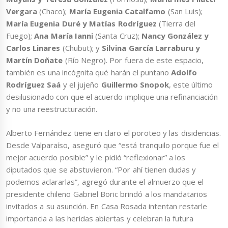
Vergara
(Chaco);
María Eugenia Catalfamo
(San Luis);
María Eugenia Duré y Matías Rodríguez
(Tierra del
Fuego);
Ana María Ianni
(Santa Cruz);
Nancy González y
Carlos Linares
(Chubut); y
Silvina García Larraburu y
Martín Doñate
(Río Negro). Por fuera de este espacio,
también es una incógnita qué harán el puntano
Adolfo
Rodríguez Saá
y el jujeño
Guillermo Snopok
, este último
desilusionado con que el acuerdo implique una refinanciación
y no una reestructuración.
Alberto Fernández tiene en claro el poroteo y las disidencias.
Desde Valparaíso, aseguró que “está tranquilo porque fue el
mejor acuerdo posible” y le pidió “reflexionar” a los
diputados que se abstuvieron. “Por ahí tienen dudas y
podemos aclararlas”, agregó durante el almuerzo que el
presidente chileno Gabriel Boric brindó a los mandatarios
invitados a su asunción. En Casa Rosada intentan restarle
importancia a las heridas abiertas y celebran la futura