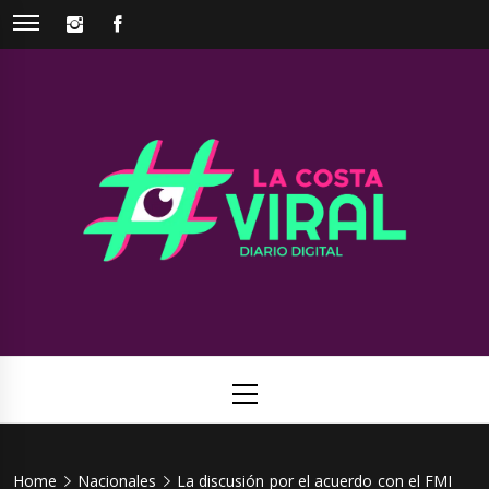
Skip
INSTAGRAM
FACEBOOK
to
content
La Costa
Web de noticias del Partido de La Costa
Viral
Primary
Menu
Home
Nacionales
La discusión por el acuerdo con el FMI