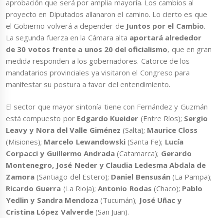
aprobación que será por amplia mayoría. Los cambios al
proyecto en Diputados allanaron el camino. Lo cierto es que
el Gobierno volverá a depender de
Juntos por el Cambio
.
La segunda fuerza en la Cámara alta
aportará alrededor
de 30 votos frente a unos 20 del oficialismo
, que en gran
medida responden a los gobernadores. Catorce de los
mandatarios provinciales ya visitaron el Congreso para
manifestar su postura a favor del entendimiento.
El sector que mayor sintonía tiene con Fernández y Guzmán
está compuesto por
Edgardo Kueider
(Entre Ríos);
Sergio
Leavy
y Nora del Valle Giménez
(Salta);
Maurice Closs
(Misiones);
Marcelo Lewandowski
(Santa Fe);
Lucía
Corpacci y Guillermo Andrada
(Catamarca);
Gerardo
Montenegro, José Neder y Claudia Ledesma Abdala de
Zamora
(Santiago del Estero);
Daniel Bensusán
(La Pampa);
Ricardo Guerra
(La Rioja);
Antonio Rodas
(Chaco);
Pablo
Yedlin y Sandra Mendoza
(Tucumán);
José Uñac y
Cristina López Valverde
(San Juan).