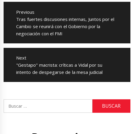
Navegación
de
Previous
entradas
Previous
Tras fuertes discusiones internas, Juntos por el
post:
Cambio se reunirá con el Gobierno por la
negociación con el FMI
Next
Next
"Gestapo" macrista: críticas a Vidal por su
post:
intento de despegarse de la mesa judicial
Buscar: