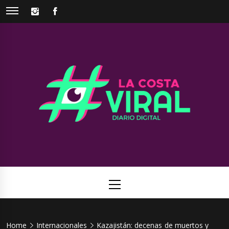
Skip
INSTAGRAM
FACEBOOK
to
content
La Costa
Web de noticias del Partido de La Costa
Viral
Primary
Menu
Home
Internacionales
Kazajistán: decenas de muertos y