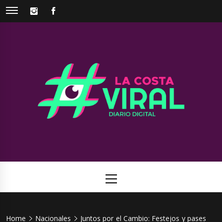
Skip
INSTAGRAM
FACEBOOK
to
content
La Costa
Web de noticias del Partido de La Costa
Viral
Primary
Menu
Home
Nacionales
Juntos por el Cambio: Festejos y pases