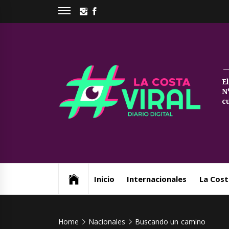
Skip
INSTAGRAM
FACEBOOK
to
content
La
E
N
Co
c
Vi
Web de noticias del Partido de La Costa
Inicio
Internacionales
La Cost
Home
Nacionales
Buscando un camino