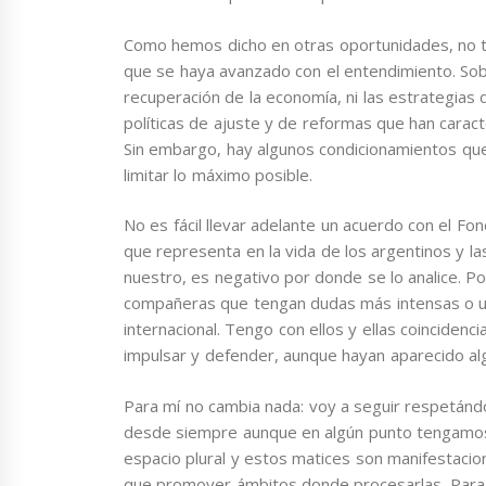
Como hemos dicho en otras oportunidades, no t
que se haya avanzado con el entendimiento. So
recuperación de la economía, ni las estrategias d
políticas de ajuste y de reformas que han caract
Sin embargo, hay algunos condicionamientos que
limitar lo máximo posible.
No es fácil llevar adelante un acuerdo con el Fon
que representa en la vida de los argentinos y la
nuestro, es negativo por donde se lo analice.
compañeras que tengan dudas más intensas o un
internacional. Tengo con ellos y ellas coinciden
impulsar y defender, aunque hayan aparecido alg
Para mí no cambia nada: voy a seguir respetánd
desde siempre aunque en algún punto tengamos
espacio plural y estos matices son manifestacion
que promover ámbitos donde procesarlas. Para e