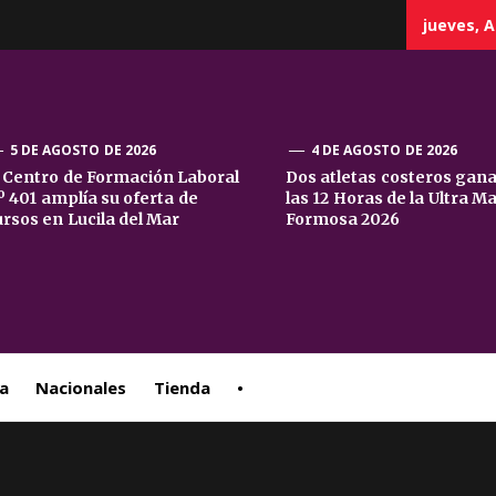
jueves, A
5 DE AGOSTO DE 2026
4 DE AGOSTO DE 2026
l Centro de Formación Laboral
Dos atletas costeros gan
º 401 amplía su oferta de
las 12 Horas de la Ultra M
sta
ursos en Lucila del Mar
Formosa 2026
ral
a
Nacionales
Tienda
•