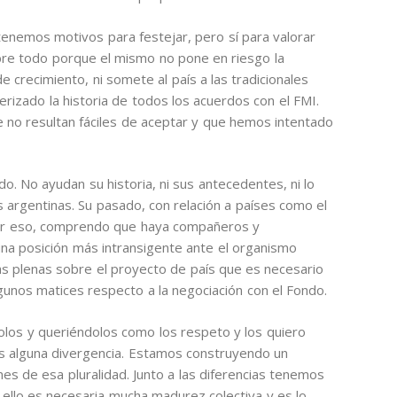
enemos motivos para festejar, pero sí para valorar
bre todo porque el mismo no pone en riesgo la
e crecimiento, ni somete al país a las tradicionales
erizado la historia de todos los acuerdos con el FMI.
 no resultan fáciles de aceptar y que hemos intentado
do. No ayudan su historia, ni sus antecedentes, ni lo
s argentinas. Su pasado, con relación a países como el
 Por eso, comprendo que haya compañeros y
a posición más intransigente ante el organismo
cias plenas sobre el proyecto de país que es necesario
unos matices respecto a la negociación con el Fondo.
olos y queriéndolos como los respeto y los quiero
 alguna divergencia. Estamos construyendo un
es de esa pluralidad. Junto a las diferencias tenemos
llo es necesaria mucha madurez colectiva y es lo