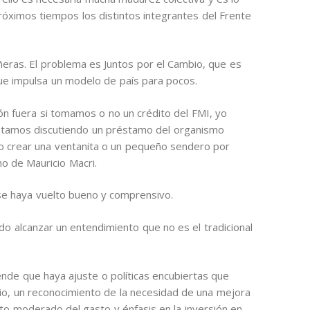
ximos tiempos los distintos integrantes del Frente
ras. El problema es Juntos por el Cambio, que es
ue impulsa un modelo de país para pocos.
sión fuera si tomamos o no un crédito del FMI, yo
estamos discutiendo un préstamo del organismo
o crear una ventanita o un pequeño sendero por
no de Mauricio Macri.
se haya vuelto bueno y comprensivo.
o alcanzar un entendimiento que no es el tradicional
ende que haya ajuste o políticas encubiertas que
rio, un reconocimiento de la necesidad de una mejora
ento moderado del gasto y énfasis en la inversión en