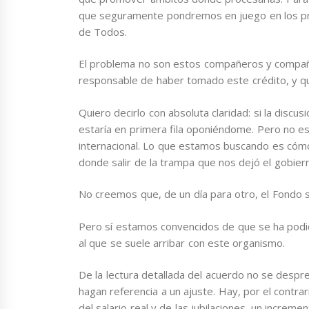
que seguramente pondremos en juego en los pró
de Todos.
El problema no son estos compañeros y compañe
responsable de haber tomado este crédito, y q
Quiero decirlo con absoluta claridad: si la discu
estaría en primera fila oponiéndome. Pero no 
internacional. Lo que estamos buscando es cóm
donde salir de la trampa que nos dejó el gobier
No creemos que, de un día para otro, el Fondo 
Pero sí estamos convencidos de que se ha podid
al que se suele arribar con este organismo.
De la lectura detallada del acuerdo no se despr
hagan referencia a un ajuste. Hay, por el contra
del salario real y de las jubilaciones, un increm