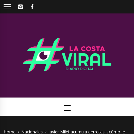
Skip
INSTAGRAM
FACEBOOK
to
content
La Costa
Web de noticias del Partido de La Costa
Viral
Primary
Menu
Home
Nacionales
Javier Milei acumula derrotas: ¿cómo le