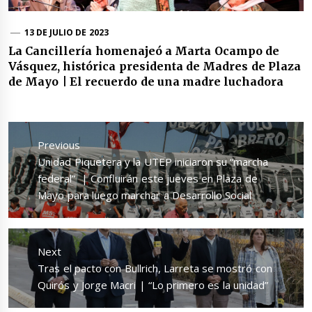
13 DE JULIO DE 2023
La Cancillería homenajeó a Marta Ocampo de
Vásquez, histórica presidenta de Madres de Plaza
de Mayo | El recuerdo de una madre luchadora
Navegación
de
Previous
entradas
Previous
Unidad Piquetera y la UTEP iniciaron su “marcha
post:
federal” | Confluirán este jueves en Plaza de
Mayo para luego marchar a Desarrollo Social
Next
Next
Tras el pacto con Bullrich, Larreta se mostró con
post:
Quirós y Jorge Macri | “Lo primero es la unidad”