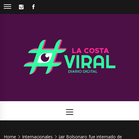
Skip
INSTAGRAM
FACEBOOK
to
content
La Costa
Web de noticias del Partido de La Costa
Viral
Primary
Menu
Home
Internacionales
Jair Bolsonaro fue internado de