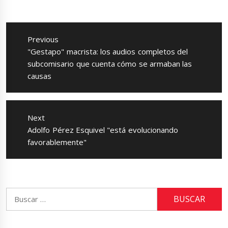
Navegación
de
Previous
entradas
Previous
"Gestapo" macrista: los audios completos del
post:
subcomisario que cuenta cómo se armaban las
causas
Next
Next
Adolfo Pérez Esquivel "está evolucionando
post:
favorablemente"
Buscar: