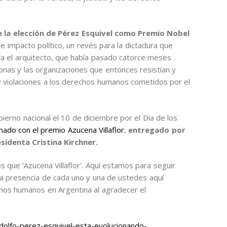
 la elección de Pérez Esquivel como Premio Nobel
impacto político, un revés para la dictadura que
ra el arquitecto, que había pasado catorce meses
nas y las organizaciones que entonces resistían y
es y violaciones a los derechos humanos cometidos por el
bierno nacional el 10 de diciembre por el Día de los
nado con el premio Azucena Villaflor
,
entregado por
esidenta Cristina Kirchner.
 que ‘Azucena Villaflor’. Aquí estamos para seguir
la presencia de cada uno y una de ustedes aquí
chos humanos en Argentina al agradecer el
olfo-perez-esquivel-esta-evolucionando-