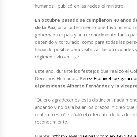
humanos”, publicó en las redes el ministro.
En octubre pasado se cumplieron 40 años de
de la Paz,
un acontecimiento que tuvo un enorme 
gobernaba el país y un reconocimiento tanto pa
detenido y torturado, como para todas las perso
hacían lo posible para visibilizar las atrocidad
régimen cívico-militar.
Este año, durante los festejos que realizó el Go
Derechos Humanos,
Pérez Esquivel fue galardo
el presidente Alberto Fernández y la vicepr
“Quiero agradecerles esta distinción, nada menos
andando y no para bajar los brazos. Y creo que 
reafirma esto”, señaló el referente de los dere
reconocimiento.
Fuente:
https://www.pagina12.com.ar/393138-ad