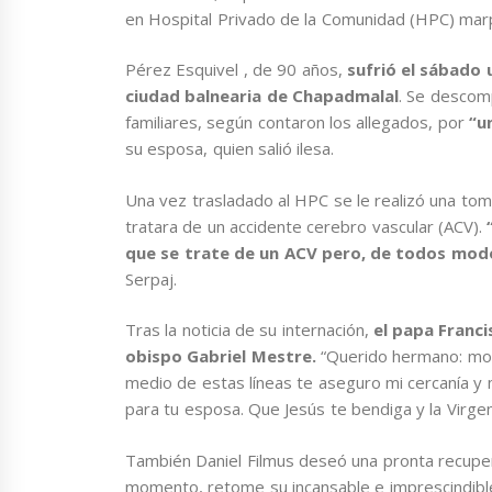
en Hospital Privado de la Comunidad (HPC) mar
Pérez Esquivel , de 90 años,
sufrió el sábado
ciudad balnearia de Chapadmalal
. Se descom
familiares, según contaron los allegados, por
“u
su esposa, quien salió ilesa.
Una vez trasladado al HPC se le realizó una tom
tratara de un accidente cerebro vascular (ACV).
que se trate de un ACV pero, de todos modos
Serpaj.
Tras la noticia de su internación,
el papa Franci
obispo Gabriel Mestre.
“Querido hermano: mo
medio de estas líneas te aseguro mi cercanía y 
para tu esposa. Que Jesús te bendiga y la Virgen S
También Daniel Filmus deseó una pronta recupera
momento, retome su incansable e imprescindible l