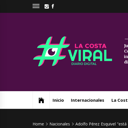
Skip
INSTAGRAM
FACEBOOK
to
content
La
J
C
Co
i
d
Vi
Web de noticias del Partido de La Costa
Inicio
Internacionales
La Cost
Home
Nacionales
Adolfo Pérez Esquivel "est