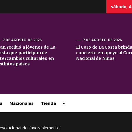
sábado, A
7 DE AGOSTO DE 2026
7 DE AGOSTO DE 2026
uan recibió a jóvenes de La
El Coro de La Costa brind
osta que participan de
concierto en apoyo al Cor
sta
ntercambios culturales en
Nacional de Niños
istintos países
ral
a
Nacionales
Tienda
•
á evolucionando favorablemente"