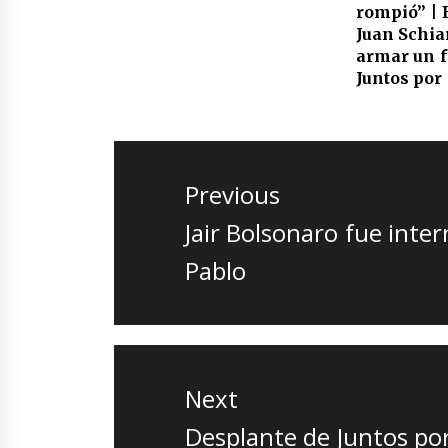
rompió” | 
Juan Schiar
armar un f
Juntos por
Navegación
de
Previous
entradas
Previous
Jair Bolsonaro fue inte
post:
Pablo
Next
Next
Desplante de Juntos po