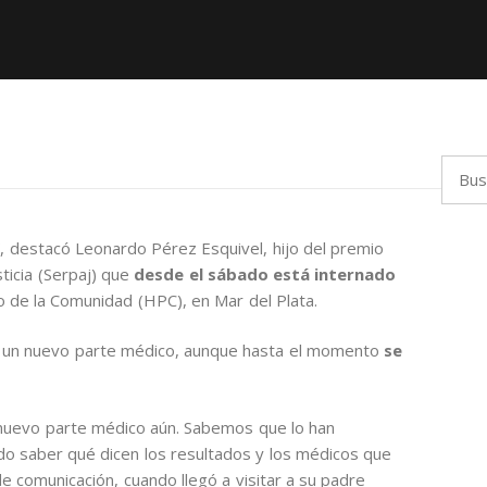
Busca
, destacó Leonardo Pérez Esquivel, hijo del premio
sticia (Serpaj) que
desde el sábado está internado
o de la Comunidad (HPC), en Mar del Plata.
de un nuevo parte médico, aunque hasta el momento
se
.
 nuevo parte médico aún. Sabemos que lo han
o saber qué dicen los resultados y los médicos que
e comunicación, cuando llegó a visitar a su padre