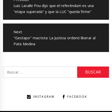
entradas
Previous
Luis Lacalle Pou dijo que el referéndum es una
post:
"etapa superada" y que la LUC "queda firme"
Next
Next
"Gestapo" macrista: La Justicia ordenó liberar al
post:
Pata Medina
Buscar:
INSTAGRAM
FACEBOOK