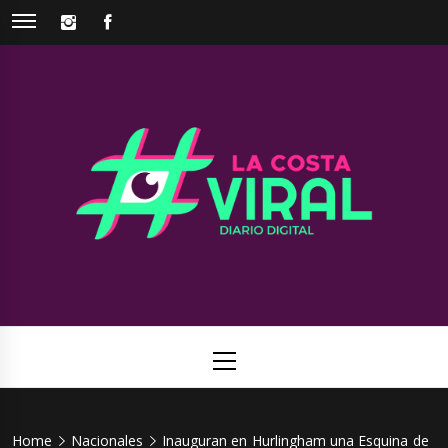
Skip
INSTAGRAM
FACEBOOK
to
content
La Costa
Web de noticias del Partido de La Costa
Viral
Primary
Menu
Home
Nacionales
Inauguran en Hurlingham una Esquina de