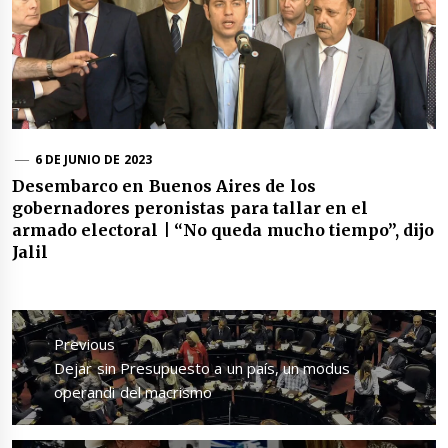
6 DE JUNIO DE 2023
Desembarco en Buenos Aires de los
gobernadores peronistas para tallar en el
armado electoral | “No queda mucho tiempo”, dijo
Jalil
Navegación
de
Previous
entradas
Previous
Dejar sin Presupuesto a un país, un modus
post:
operandi del macrismo