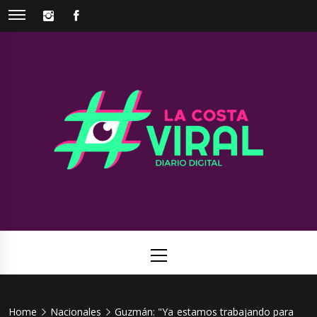
Skip
INSTAGRAM
FACEBOOK
to
content
La Costa
Web de noticias del Partido de La Costa
Viral
Primary
Menu
Home
Nacionales
Guzmán: "Ya estamos trabajando para