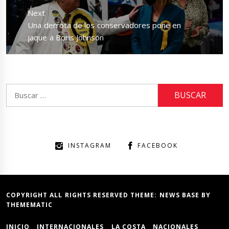
Next
Next
Una derrota de los conservadores pone en
post:
jaque a Boris Johnson
Buscar:
INSTAGRAM
FACEBOOK
COPYRIGHT ALL RIGHTS RESERVED THEME:
NEWS BASE
BY
THEMEMATIC
INICIO
INTERNACIONALES
LA COSTA
NACIONALES