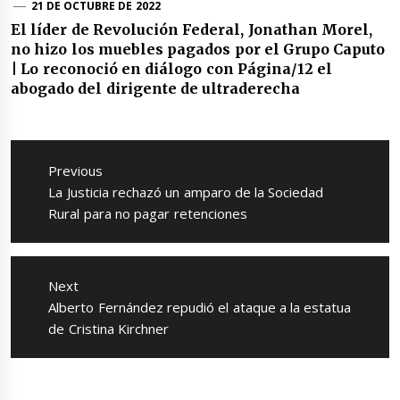
21 DE OCTUBRE DE 2022
El líder de Revolución Federal, Jonathan Morel,
no hizo los muebles pagados por el Grupo Caputo
| Lo reconoció en diálogo con Página/12 el
abogado del dirigente de ultraderecha
Navegación
de
Previous
entradas
Previous
La Justicia rechazó un amparo de la Sociedad
post:
Rural para no pagar retenciones
Next
Next
Alberto Fernández repudió el ataque a la estatua
post:
de Cristina Kirchner