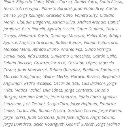
Plaini, Edgardo Llano, Walter Correa, Daniel Yofra, Sonia Alesso,
Horacio Arreceygor, Roberto Baradel, Juan Pablo Brey, Carlos
De Feo, Jorge Kalinger, Graciela Cano, Vanesa Siley, Claudio
Marín, Claudia Baigorria, Adrián Silva, Andrea Aranda, Daniel
Jorajuria, Beto Pianelli, Agustín Lecchi, Omar Giuliani, Carlos
Ortega, Alejandra Darín, Domingo Moreyra, Heber Ríos, Adolfo
Aguirre, Angélica Graciano, Rubén Ramos, Fabián Catanzaro,
Marcelo Mena, Alfredo Bruno, Andrea Paz, Guido Valerga,
Daniel Ricci, Ilda Bustos, Guillermo Omaechea, Gastón Gallo,
Fabián Boccela, Gustavo Sorucco, Christian López, Marcelo
Cosme, Juan Monserrat, Fabián González, Emiliano Sanhueza,
Marcelo Guagliardo, Walter Merkis, Horacio Ravera, Alejandra
Angriman, Pedro Wasejko, Oscar de Isasi, Luis Branchi, Jorge
Frías, Matías Fachal, Lilia López, Jorge Contratti, Claudio
Burgos, Mariano Robles, Jesús Monzón, Pablo Carro, Ignacio
Lonzieme, José Testoni, Sergio Toro, Jorge Hoffman, Eduardo
López, Carlos Vila, Ramón Acosta, Gustavo Correa, Jorge García,
Jorge Torres, Juan González, Juan José Tuffaro, Ángel Savino,
Jorge D’Andrea, Belén Rodríguez, Gabriel Suárez, Jorge Molina,