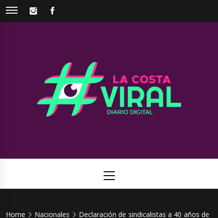
Skip
INSTAGRAM
FACEBOOK
to
content
La Costa
Web de noticias del Partido de La Costa
Viral
Primary
Menu
Home
Nacionales
Declaración de sindicalistas a 40 años de