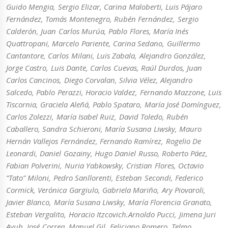
Guido Mengia, Sergio Elizar, Carina Maloberti, Luis Pájaro
Fernández, Tomás Montenegro, Rubén Fernández, Sergio
Calderón, Juan Carlos Murúa, Pablo Flores, María Inés
Quattropani, Marcelo Pariente, Carina Sedano, Guillermo
Cantantore, Carlos Milani, Luis Zabala, Alejandro González,
Jorge Castro, Luis Dante, Carlos Cuevas, Raúl Durdos, Juan
Carlos Cancinos, Diego Corvalan, Silvia Vélez, Alejandro
Salcedo, Pablo Perazzi, Horacio Valdez, Fernando Mazzone, Luis
Tiscornia, Graciela Aleñá, Pablo Spataro, María José Domínguez,
Carlos Zolezzi, María Isabel Ruiz, David Toledo, Rubén
Caballero, Sandra Schieroni, María Susana Liwsky, Mauro
Hernán Vallejos Fernández, Fernando Ramírez, Rogelio De
Leonardi, Daniel Gozainy, Hugo Daniel Russo, Roberto Páez,
Fabian Polverini, Nuria Yabkowsky, Cristian Flores, Octavio
“Tato” Miloni, Pedro Sanllorenti, Esteban Secondi, Federico
Cormick, Verónica Gargiulo, Gabriela Mariño, Ary Piovaroli,
Javier Blanco, María Susana Liwsky, María Florencia Granato,
Esteban Vergalito, Horacio Itzcovich.Arnoldo Pucci, Jimena Juri
Ayub, José Correa, Manuel Gil, Feliciano Romero, Telmo