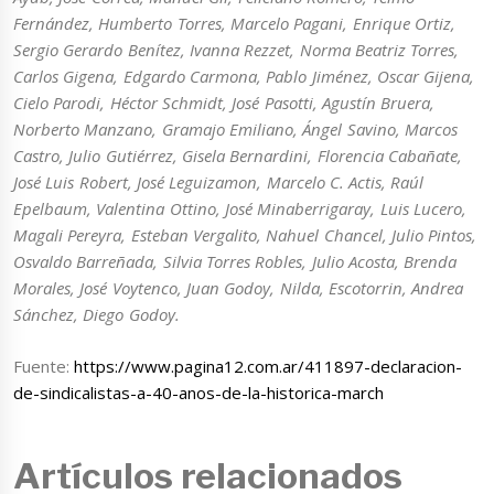
Fernández, Humberto Torres, Marcelo Pagani, Enrique Ortiz,
Sergio Gerardo Benítez, Ivanna Rezzet, Norma Beatriz Torres,
Carlos Gigena, Edgardo Carmona, Pablo Jiménez, Oscar Gijena,
Cielo Parodi, Héctor Schmidt, José Pasotti, Agustín Bruera,
Norberto Manzano, Gramajo Emiliano, Ángel Savino, Marcos
Castro, Julio Gutiérrez, Gisela Bernardini, Florencia Cabañate,
José Luis Robert, José Leguizamon, Marcelo C. Actis, Raúl
Epelbaum, Valentina Ottino, José Minaberrigaray, Luis Lucero,
Magali Pereyra, Esteban Vergalito, Nahuel Chancel, Julio Pintos,
Osvaldo Barreñada, Silvia Torres Robles, Julio Acosta, Brenda
Morales, José Voytenco, Juan Godoy, Nilda, Escotorrin, Andrea
Sánchez, Diego Godoy.
Fuente:
https://www.pagina12.com.ar/411897-declaracion-
de-sindicalistas-a-40-anos-de-la-historica-march
Artículos relacionados